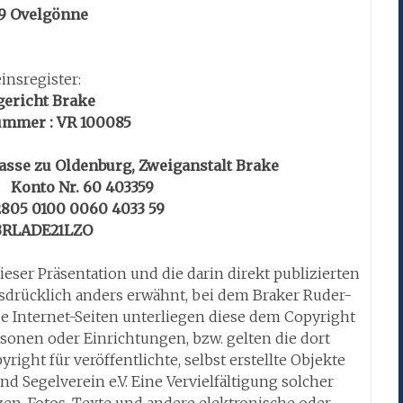
9 Ovelgönne
insregister:
ericht Brake
ummer : VR 100085
sse zu Oldenburg, Zweiganstalt Brake
 Konto Nr. 60 403359
2805 0100 0060 4033 59
 BRLADE21LZO
ieser Präsentation und die darin direkt publizierten
usdrücklich anders erwähnt, bei dem Braker Ruder-
mde Internet-Seiten unterliegen diese dem Copyright
rsonen oder Einrichtungen, bzw. gelten die dort
ight für veröffentlichte, selbst erstellte Objekte
nd Segelverein e.V. Eine Vervielfältigung solcher
n, Fotos, Texte und andere elektronische oder