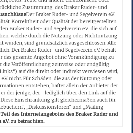
drückliche Zustimmung des Braker Ruder- und
usschlüsse
Der Braker Ruder- und Segelverein e.V.
tät, Korrektheit oder Qualität der bereitgestellten
n Braker Ruder- und Segelverein e.V., die sich auf
iehen, welche durch die Nutzung oder Nichtnutzung
t wurden, sind grundsätzlich ausgeschlossen. Alle
ich. Der Braker Ruder- und Segelverein e.V. behält
 oder das gesamte Angebot ohne Vorankündigung zu
r die Veröffentlichung zeitweise oder endgültig
Links“), auf die direkt oder indirekt verwiesen wird,
e.V. nicht. Für Schäden, die aus der Nutzung oder
mationen entstehen, haftet allein der Anbieter der
ber der jenige, der lediglich über den Link auf die
 Diese Einschränkung gilt gleichermaßen auch für
tebüchern“, „Diskussionsforen“ und „Mailing-
 Teil des Internetangebotes des Braker Ruder und
 e.V. zu betrachten.