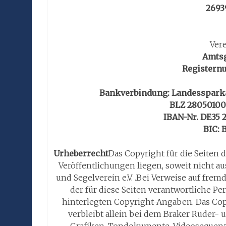
2693
Vere
Amtsg
Registern
Bankverbindung: Landessparka
BLZ 28050100
IBAN-Nr. DE35 
BIC:
Urheberrecht
Das Copyright für die Seiten d
Veröffentlichungen liegen, soweit nicht a
und Segelverein e.V. .Bei Verweise auf fre
der für diese Seiten verantwortliche Pe
hinterlegten Copyright-Angaben. Das Copyr
verbleibt allein bei dem Braker Ruder- u
Grafiken, Tondokumente, Videosequenze